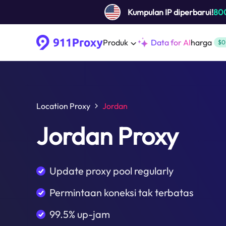
Kumpulan IP diperbarui!
80
Produk
Data for AI
harga
$0
Location Proxy
Jordan
Jordan Proxy
Update proxy pool regularly
Permintaan koneksi tak terbatas
99.5% up-jam