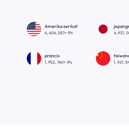
Amerika serikat
jepan
6, 604, 587+ IPs
4, 931, 
prancis
taiwa
1, 952, 740+ IPs
1, 921, 8