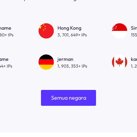
gname
Hong Kong
Si
080+ IPs
3, 701, 649+ IPs
155
name
jerman
ka
44+ IPs
1, 903, 353+ IPs
1, 
Semua negara