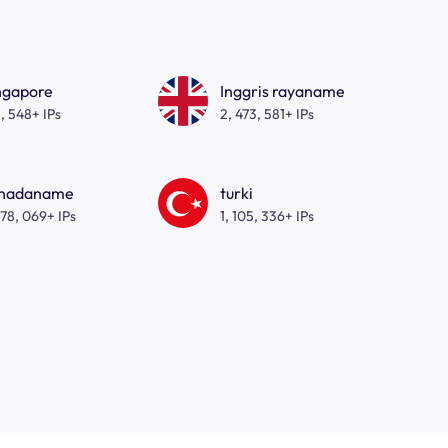
ngapore
Inggris rayaname
, 548+ IPs
2, 473, 581+ IPs
nadaname
turki
278, 069+ IPs
1, 105, 336+ IPs