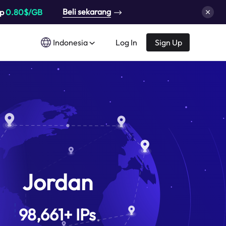
Beli sekarang
up
0.80$/GB
Indonesia
Log In
Sign Up
Jordan
98,661
+
IPs