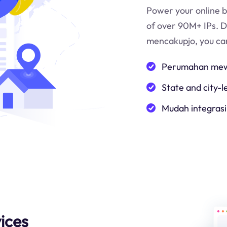
Power your online b
of over 90M+ IPs. 
mencakup
jo
, you c
Perumahan mewa
State and city-l
Mudah integrasi
ices