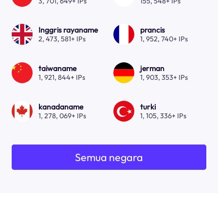
3, 701, 649+ IPs
155, 548+ IPs
Inggris rayaname
prancis
2, 473, 581+ IPs
1, 952, 740+ IPs
taiwaname
jerman
1, 921, 844+ IPs
1, 903, 353+ IPs
kanadaname
turki
1, 278, 069+ IPs
1, 105, 336+ IPs
Semua negara