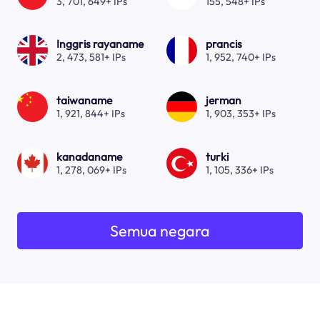
3, 701, 649+ IPs
155, 548+ IPs
Inggris rayaname
prancis
2, 473, 581+ IPs
1, 952, 740+ IPs
taiwaname
jerman
1, 921, 844+ IPs
1, 903, 353+ IPs
kanadaname
turki
1, 278, 069+ IPs
1, 105, 336+ IPs
Semua negara