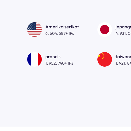
Amerika serikat
jepan
6, 604, 587+ IPs
4, 931, 
prancis
taiwa
1, 952, 740+ IPs
1, 921, 8