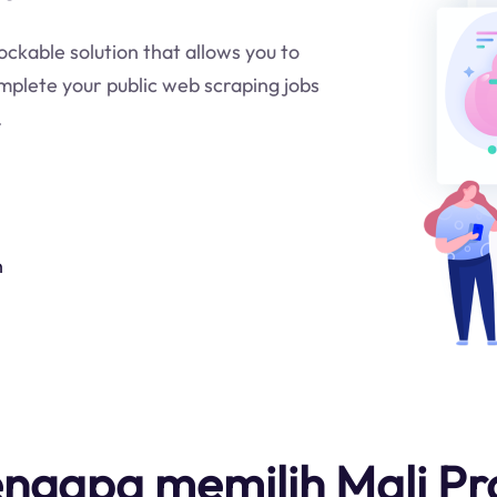
lockable solution that allows you to
mplete your public web scraping jobs
.
n
ngapa memilih Mali Pr