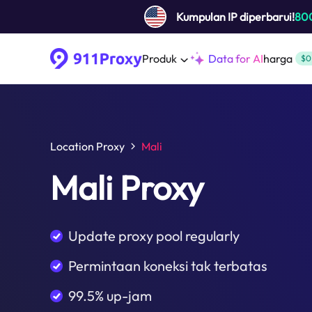
Kumpulan IP diperbarui!
80
Produk
Data for AI
harga
$0
Location Proxy
Mali
Mali Proxy
Update proxy pool regularly
Permintaan koneksi tak terbatas
99.5% up-jam