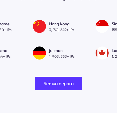
gname
Hong Kong
Si
080+ IPs
3, 701, 649+ IPs
155
name
jerman
ka
44+ IPs
1, 903, 353+ IPs
1, 
Semua negara