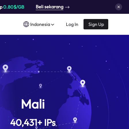
Beli sekarang
up
0.80$/GB
Indonesia
Log In
Sign Up
Mali
40,431
+
IPs