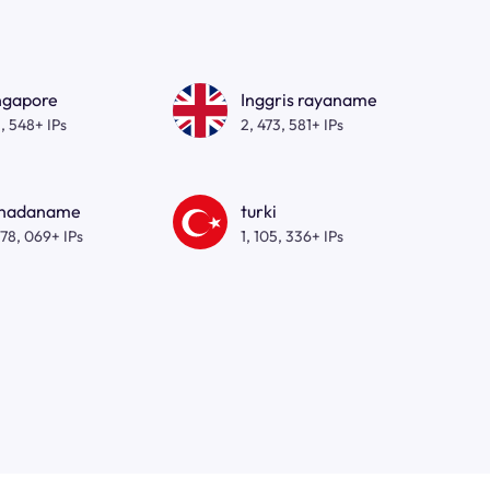
ngapore
Inggris rayaname
, 548+ IPs
2, 473, 581+ IPs
nadaname
turki
278, 069+ IPs
1, 105, 336+ IPs