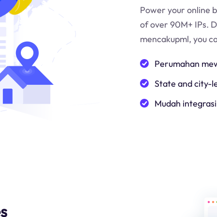
Power your online b
of over 90M+ IPs. 
mencakup
ml
, you c
Perumahan mewa
State and city-l
Mudah integrasi
es