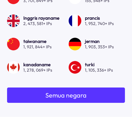
3, 701, 649+ IPs
155, 548+ IPs
Inggris rayaname
prancis
2, 473, 581+ IPs
1, 952, 740+ IPs
taiwaname
jerman
1, 921, 844+ IPs
1, 903, 353+ IPs
kanadaname
turki
1, 278, 069+ IPs
1, 105, 336+ IPs
Semua negara