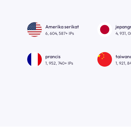
Amerika serikat
jepan
6, 604, 587+ IPs
4, 931, 
prancis
taiwa
1, 952, 740+ IPs
1, 921, 8