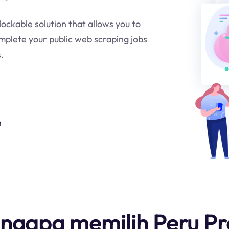
lockable solution that allows you to
mplete your public web scraping jobs
.
n
ngapa memilih Peru Pr