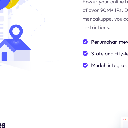
Power your online b
of over 90M+ IPs. 
mencakup
pe
, you c
restrictions.
Perumahan mewa
State and city-l
Mudah integrasi
es