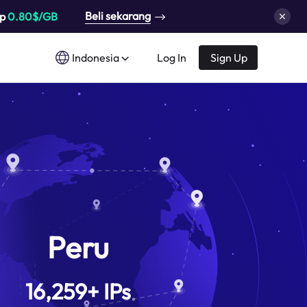
Beli sekarang
up
0.80$/GB
Indonesia
Log In
Sign Up
Peru
16,259
+
IPs