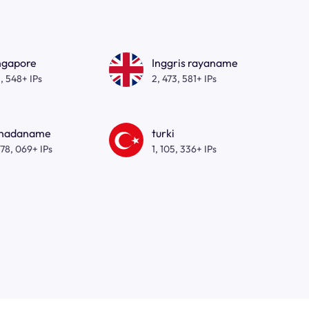
ngapore
Inggris rayaname
, 548+ IPs
2, 473, 581+ IPs
nadaname
turki
278, 069+ IPs
1, 105, 336+ IPs