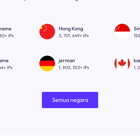
gname
Hong Kong
Si
080+ IPs
3, 701, 649+ IPs
155
name
jerman
ka
44+ IPs
1, 903, 353+ IPs
1, 
Semua negara