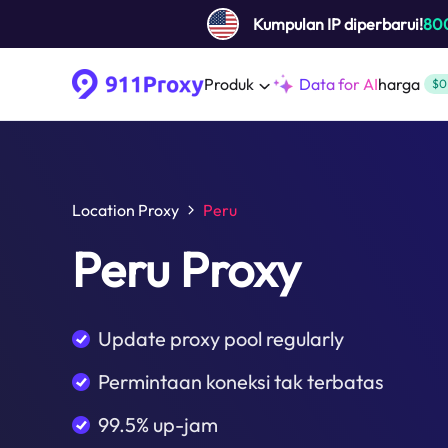
Kumpulan IP diperbarui!
80
Produk
Data for AI
harga
$0
Location Proxy
Peru
Peru Proxy
Update proxy pool regularly
Permintaan koneksi tak terbatas
99.5% up-jam