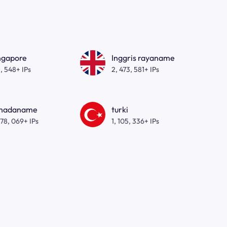
ngapore
Inggris rayaname
, 548+ IPs
2, 473, 581+ IPs
nadaname
turki
278, 069+ IPs
1, 105, 336+ IPs