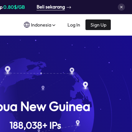
Beli sekarang
up
0.80$/GB
Indonesia
Log In
Sign Up
pua New Guinea
188,038
+
IPs