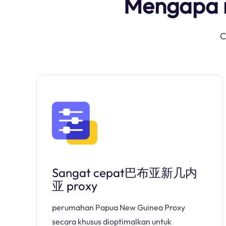
Mengapa m
C
Sangat cepat巴布亚新几内
亚 proxy
perumahan Papua New Guinea Proxy
secara khusus dioptimalkan untuk