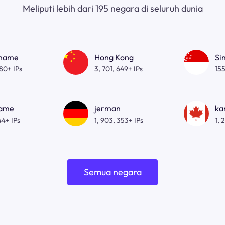
Meliputi lebih dari 195 negara di seluruh dunia
gname
Hong Kong
Si
080+ IPs
3, 701, 649+ IPs
155
name
jerman
ka
44+ IPs
1, 903, 353+ IPs
1, 
Semua negara