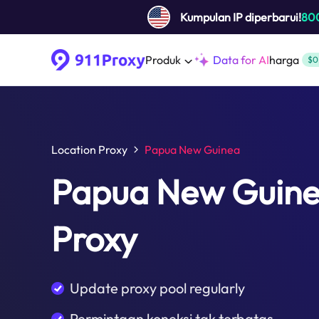
Kumpulan IP diperbarui!
80
Produk
Data for AI
harga
$0
Location Proxy
Papua New Guinea
Papua New Guin
Proxy
Update proxy pool regularly
Permintaan koneksi tak terbatas