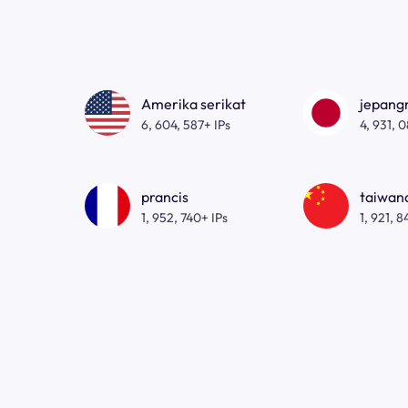
Amerika serikat
jepan
6, 604, 587+ IPs
4, 931, 
prancis
taiwa
1, 952, 740+ IPs
1, 921, 8