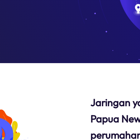
Jaringan y
Papua New
perumaha