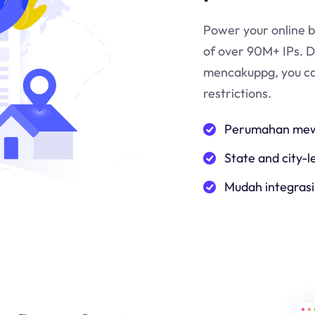
Power your online b
of over 90M+ IPs. 
mencakup
pg
, you c
restrictions.
Perumahan mewa
State and city-l
Mudah integrasi