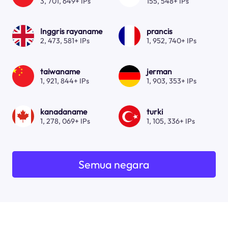
3, 701, 649+ IPs
155, 548+ IPs
Inggris rayaname
prancis
2, 473, 581+ IPs
1, 952, 740+ IPs
taiwaname
jerman
1, 921, 844+ IPs
1, 903, 353+ IPs
kanadaname
turki
1, 278, 069+ IPs
1, 105, 336+ IPs
Semua negara