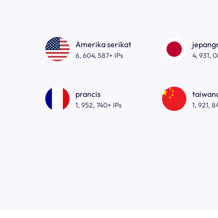
Amerika serikat
jepan
6, 604, 587+ IPs
4, 931, 
prancis
taiwa
1, 952, 740+ IPs
1, 921, 8