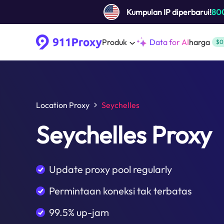
Kumpulan IP diperbarui!
80
Produk
Data for AI
harga
$0
Location Proxy
Seychelles
Seychelles Proxy
Update proxy pool regularly
Permintaan koneksi tak terbatas
99.5% up-jam