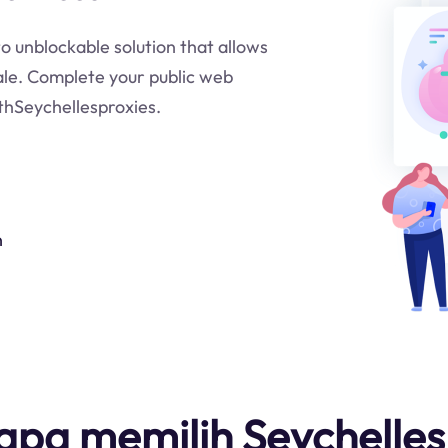
to unblockable solution that allows
ale. Complete your public web
ithSeychellesproxies.
n
pa memilih Seychelles