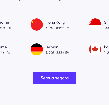
gname
Hong Kong
Si
080+ IPs
3, 701, 649+ IPs
155
name
jerman
ka
44+ IPs
1, 903, 353+ IPs
1, 
Semua negara