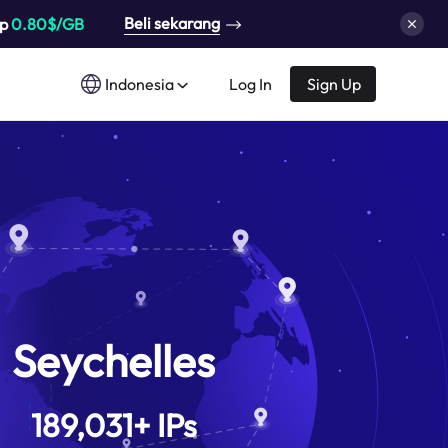
Beli sekarang
up
0.80$/GB
Indonesia
Log In
Sign Up
Seychelles
189,031
+
IPs