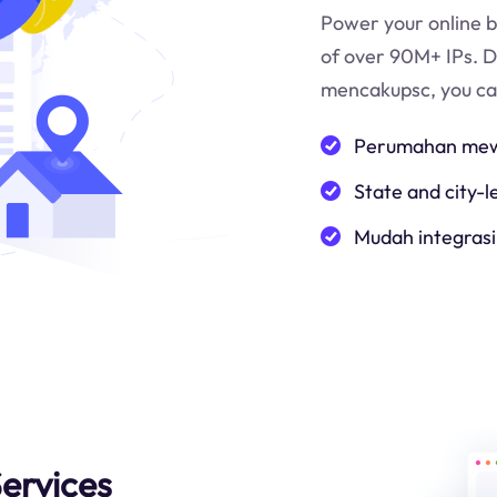
Power your online b
of over 90M+ IPs. 
mencakup
sc
, you c
Perumahan mewa
State and city-l
Mudah integrasi
Services