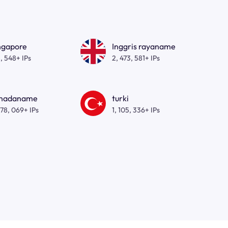
ngapore
Inggris rayaname
, 548+ IPs
2, 473, 581+ IPs
nadaname
turki
278, 069+ IPs
1, 105, 336+ IPs