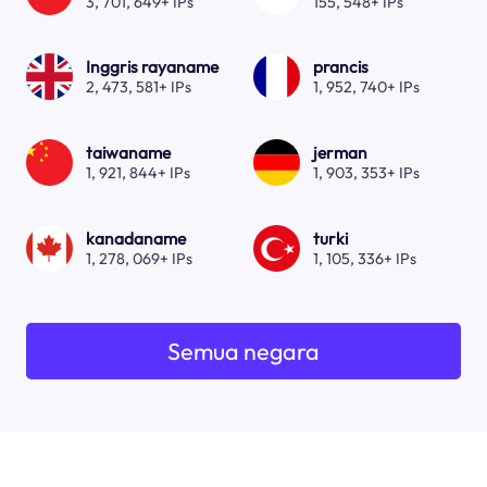
3, 701, 649+ IPs
155, 548+ IPs
Inggris rayaname
prancis
2, 473, 581+ IPs
1, 952, 740+ IPs
taiwaname
jerman
1, 921, 844+ IPs
1, 903, 353+ IPs
kanadaname
turki
1, 278, 069+ IPs
1, 105, 336+ IPs
Semua negara