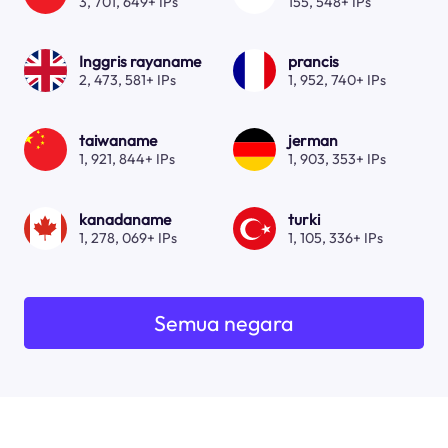
3, 701, 649+ IPs
155, 548+ IPs
Inggris rayaname
prancis
2, 473, 581+ IPs
1, 952, 740+ IPs
taiwaname
jerman
1, 921, 844+ IPs
1, 903, 353+ IPs
kanadaname
turki
1, 278, 069+ IPs
1, 105, 336+ IPs
Semua negara