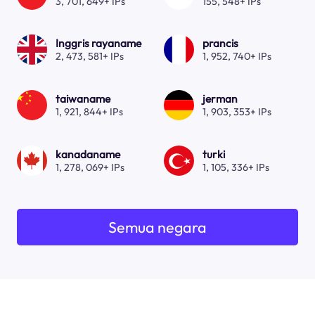
3, 701, 649+ IPs
155, 548+ IPs
Inggris rayaname
prancis
2, 473, 581+ IPs
1, 952, 740+ IPs
taiwaname
jerman
1, 921, 844+ IPs
1, 903, 353+ IPs
kanadaname
turki
1, 278, 069+ IPs
1, 105, 336+ IPs
Semua negara