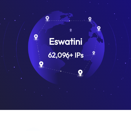
Eswatini
62,096
+
IPs