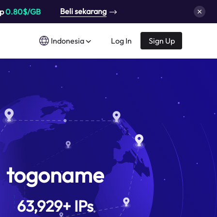
Beli sekarang
up
0.80$/GB
Indonesia
Log In
Sign Up
togoname
63,929
+
IPs