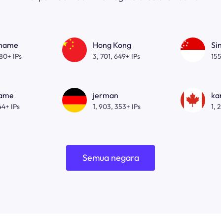
gname
Hong Kong
Si
080+ IPs
3, 701, 649+ IPs
155
name
jerman
ka
44+ IPs
1, 903, 353+ IPs
1, 
Semua negara