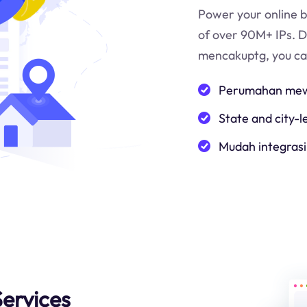
Power your online b
of over 90M+ IPs. 
mencakup
tg
, you c
Perumahan mewa
State and city-l
Mudah integrasi
ervices