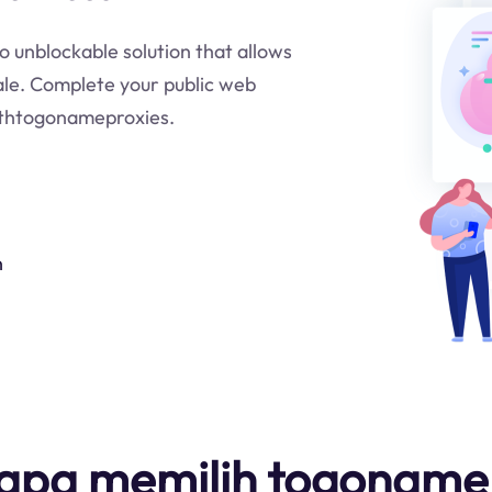
o unblockable solution that allows
ale. Complete your public web
withtogonameproxies.
n
pa memilih togoname