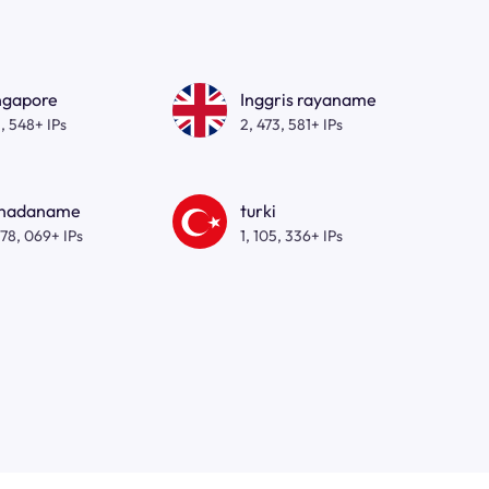
ngapore
Inggris rayaname
, 548+ IPs
2, 473, 581+ IPs
nadaname
turki
278, 069+ IPs
1, 105, 336+ IPs