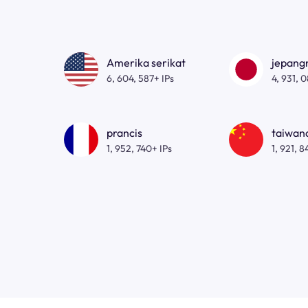
Amerika serikat
jepan
6, 604, 587+ IPs
4, 931, 
prancis
taiwa
1, 952, 740+ IPs
1, 921, 8