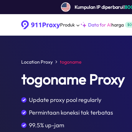
Kumpulan IP diperbarui!
80
Produk
Data for AI
harga
$0
Location Proxy
togoname
togoname Proxy
Update proxy pool regularly
Permintaan koneksi tak terbatas
99.5% up-jam