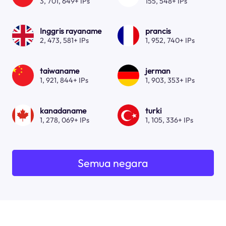
3, 701, 649+ IPs
155, 548+ IPs
Inggris rayaname
prancis
2, 473, 581+ IPs
1, 952, 740+ IPs
taiwaname
jerman
1, 921, 844+ IPs
1, 903, 353+ IPs
kanadaname
turki
1, 278, 069+ IPs
1, 105, 336+ IPs
Semua negara