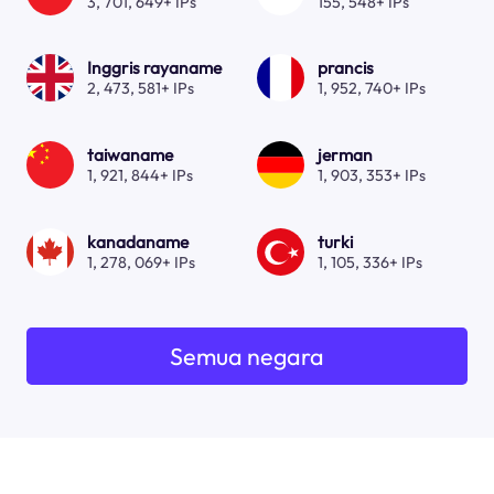
3, 701, 649+ IPs
155, 548+ IPs
Inggris rayaname
prancis
2, 473, 581+ IPs
1, 952, 740+ IPs
taiwaname
jerman
1, 921, 844+ IPs
1, 903, 353+ IPs
kanadaname
turki
1, 278, 069+ IPs
1, 105, 336+ IPs
Semua negara