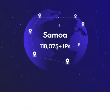
Samoa
118,075
+
IPs