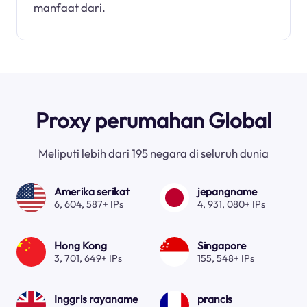
manfaat dari.
Proxy perumahan Global
Meliputi lebih dari 195 negara di seluruh dunia
Amerika serikat
jepangname
6, 604, 587+ IPs
4, 931, 080+ IPs
Hong Kong
Singapore
3, 701, 649+ IPs
155, 548+ IPs
Inggris rayaname
prancis