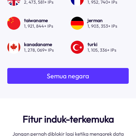
2, 473, 581+ IPs
1, 952, 740+ IPs
taiwaname
jerman
1, 921, 844+ IPs
1, 903, 353+ IPs
kanadaname
turki
1, 278, 069+ IPs
1, 105, 336+ IPs
Semua negara
Fitur induk-terkemuka
Jangan pernah diblokir lagi ketika mengorek data