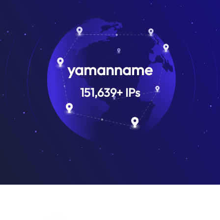
yamanname
151,639
+
IPs