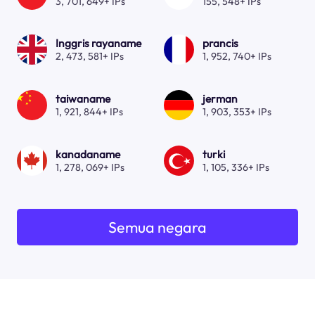
3, 701, 649+ IPs
155, 548+ IPs
Inggris rayaname
prancis
2, 473, 581+ IPs
1, 952, 740+ IPs
taiwaname
jerman
1, 921, 844+ IPs
1, 903, 353+ IPs
kanadaname
turki
1, 278, 069+ IPs
1, 105, 336+ IPs
Semua negara