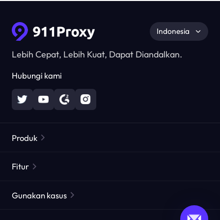
Indonesia
Lebih Cepat, Lebih Kuat, Dapat Diandalkan.
Hubungi kami
Produk
Proxy Perumahan
Populer
Fitur
Proxy Perumahan Tak Terbatas
Daftar Proxy Gratis
Gunakan kasus
Proxy Perumahan Statis
Pemeriksa Proxy
Proxy Pusat Data Statis
perlindungan merek