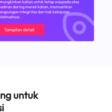
ungkinkan kalian untuk tetap waspada atas
adiran daring merek kalian, memastikan
angsungan integritas dan hak kekayaan
elektualnya.
Tampilan detail
ng untuk
i