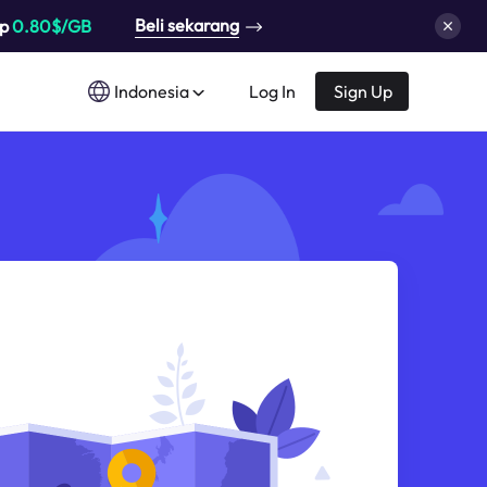
Beli sekarang
up
0.80$/GB
Indonesia
Log In
Sign Up