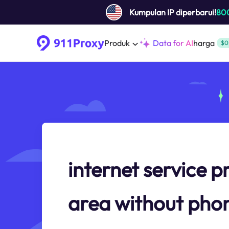
Kumpulan IP diperbarui!
80
Produk
Data for AI
harga
$0
internet service p
area without phon