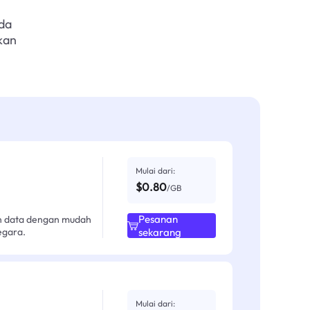
da
kan
Mulai dari:
$0.80
/GB
Pesanan
an data dengan mudah
egara.
sekarang
Mulai dari: