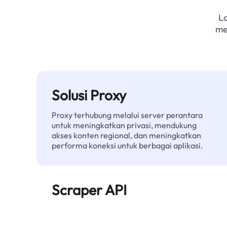
L
me
Solusi Proxy
Proxy terhubung melalui server perantara
untuk meningkatkan privasi, mendukung
akses konten regional, dan meningkatkan
performa koneksi untuk berbagai aplikasi.
Scraper API
Mengotomatiskan ekstraksi data web skala
besar dan menyediakan data bersih dan
terstruktur secara andal—tanpa diblokir.