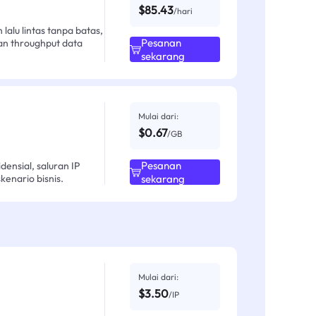
$85.43
/hari
alu lintas tanpa batas,
Pesanan
an throughput data
sekarang
Mulai dari:
$0.67
/GB
Pesanan
ensial, saluran IP
enario bisnis.
sekarang
Mulai dari:
$3.50
/IP