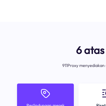
6 ata
911Proxy menyediakan s
Perlindungan merek
Riset