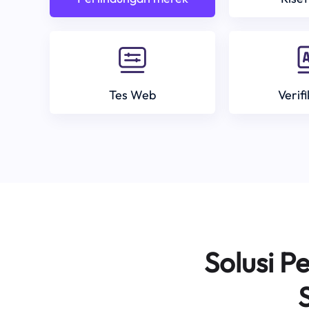
Tes Web
Verif
Solusi 