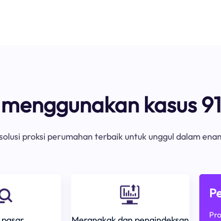
s menggunakan kasus 91
olusi proksi perumahan terbaik untuk unggul dalam ena
Pe
Pro
 pasar
Merangkak dan pengindeksan