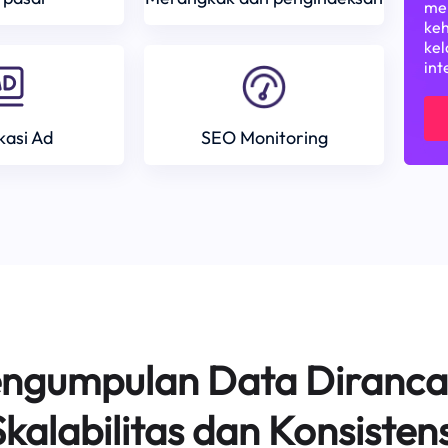
mem
keh
kel
int
ikasi Ad
SEO Monitoring
Pengumpulan Data Diranca
Skalabilitas dan Konsistens