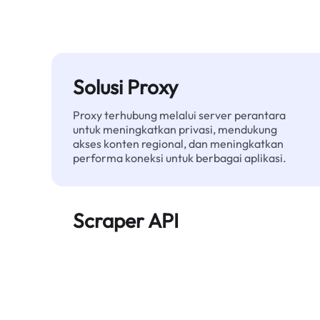
Solusi Proxy
Proxy terhubung melalui server perantara
untuk meningkatkan privasi, mendukung
akses konten regional, dan meningkatkan
performa koneksi untuk berbagai aplikasi.
Scraper API
Mengotomatiskan ekstraksi data web skala
besar dan menyediakan data bersih dan
terstruktur secara andal—tanpa diblokir.