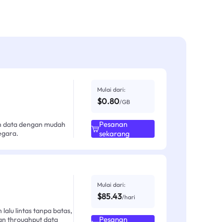
Mulai dari:
$0.80
/GB
Pesanan
an data dengan mudah
egara.
sekarang
Mulai dari:
$85.43
/hari
alu lintas tanpa batas,
Pesanan
an throughput data