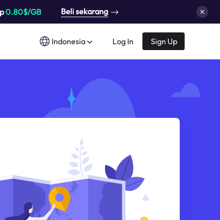
Beli sekarang
up
0.80$/GB
Indonesia
Log In
Sign Up