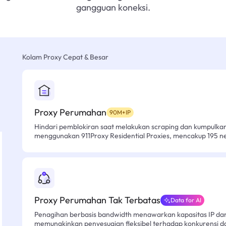
gangguan koneksi.
Kolam Proxy Cepat & Besar
Proxy Perumahan
90M+IP
Hindari pemblokiran saat melakukan scraping dan kumpulk
menggunakan 911Proxy Residential Proxies, mencakup 195 n
Proxy Perumahan Tak Terbatas
Data for AI
Penagihan berbasis bandwidth menawarkan kapasitas IP dan l
memungkinkan penyesuaian fleksibel terhadap konkurensi d