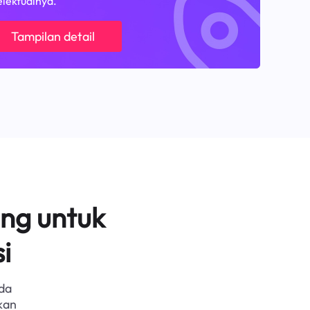
elektualnya.
Tampilan detail
ng untuk
i
da
kan