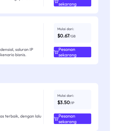
sekarang
Mulai dari:
$0.67
/GB
Pesanan
ensial, saluran IP
enario bisnis.
sekarang
Mulai dari:
$3.50
/IP
Pesanan
as terbaik, dengan lalu
sekarang