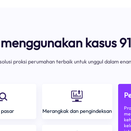
s menggunakan kasus 91
olusi proksi perumahan terbaik untuk unggul dalam ena
Pe
Pro
 pasar
Merangkak dan pengindeksan
mem
keh
kel