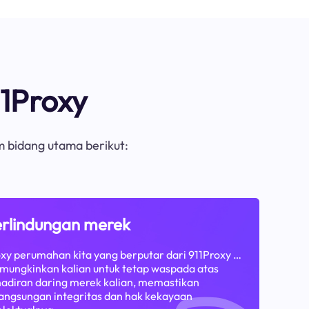
1Proxy
m bidang utama berikut:
rlindungan merek
xy perumahan kita yang berputar dari 911Proxy …
ungkinkan kalian untuk tetap waspada atas
adiran daring merek kalian, memastikan
angsungan integritas dan hak kekayaan