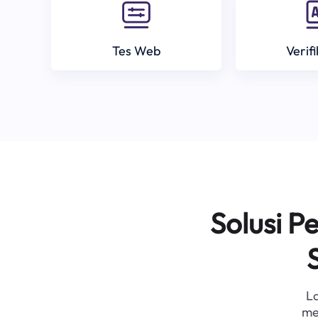
Tes Web
Verif
Solusi 
L
me