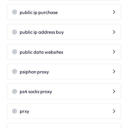
public ip purchase
public ip address buy
public data websites
psiphon proxy
ps4 socks proxy
prxy