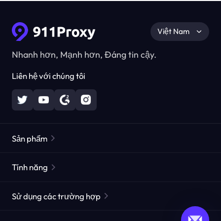
Việt Nam
Nhanh hơn, Mạnh hơn, Đáng tin cậy.
Liên hệ với chúng tôi
Sản phẩm
Các proxy dân cư
Phổ biến
Tính năng
Các proxy dân cư không giới hạn
Danh sách Proxy miễn phí
Sử dụng các trường hợp
Các proxy dân cư tĩnh
Công cụ kiểm tra Proxy
Các proxy trung tâm dữ liệu tĩnh
sự bảo vệ nhãn hiệu