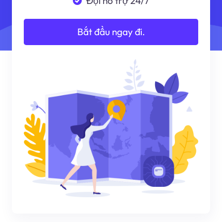
Đội hỗ trợ 24/7
Bắt đầu ngay đi.