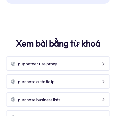
Xem bài bằng từ khoá
puppeteer use proxy
purchase a static ip
purchase business lists