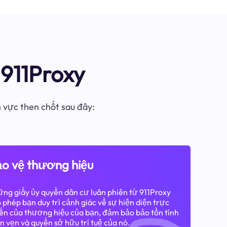
911Proxy
h vực then chốt sau đây:
o vệ thương hiệu
ng giấy ủy quyền dân cư luân phiên từ 911Proxy
 phép bạn duy trì cảnh giác về sự hiện diện trực
ến của thương hiệu của bạn, đảm bảo bảo tồn tính
n vẹn và quyền sở hữu trí tuệ của nó.