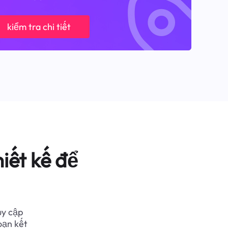
kiểm tra chi tiết
iết kế để
uy cập
oạn kết