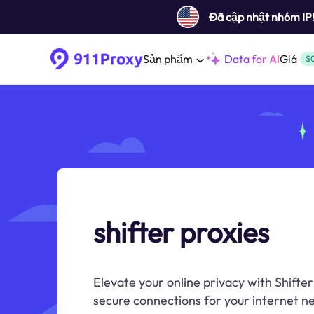
Đã cập nhật nhóm IP
Sản phẩm
Data for AI
Giá
$
shifter proxies
Elevate your online privacy with Shifte
secure connections for your internet n