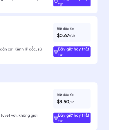
tự
Bắt đầu từ:
$0.67
/GB
Bây giờ hãy trật
dân cư. Kênh IP gốc, sử
tự
Bắt đầu từ:
$3.50
/IP
Bây giờ hãy trật
tuyệt vời, không giới
tự