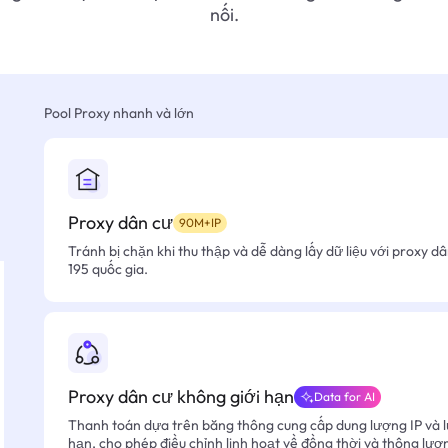
nối.
Pool Proxy nhanh và lớn
Proxy dân cư
90M+IP
Tránh bị chặn khi thu thập và dễ dàng lấy dữ liệu với proxy d
195 quốc gia.
Proxy dân cư không giới hạn
Data for AI
Thanh toán dựa trên băng thông cung cấp dung lượng IP và l
hạn, cho phép điều chỉnh linh hoạt về đồng thời và thông lượ