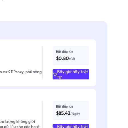
Bắt đầu từ:
$0.80
/GB
Bây giờ hãy trật
ân cư 911Proxy, phủ sóng
tự
Bắt đầu từ:
$85.43
/Ngày
ưu lượng không giới
Bây giờ hãy trật
ng dữ liệu cho các hoạt