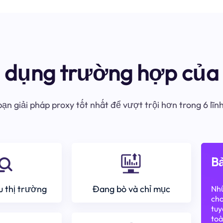
ử dụng trường hợp của 
ạn giải pháp proxy tốt nhất để vượt trội hơn trong 6 lĩn
Bả
 thị trường
Đang bò và chỉ mục
Nhữ
cho
tuy
toà