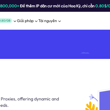
!
800,000+
Để thêm IP dân cư mới của Hoa Kỳ, chỉ cần
0.80$/
Giải pháp
Tài nguyên
0.80/GB
r Proxies, offering dynamic and
eeds.