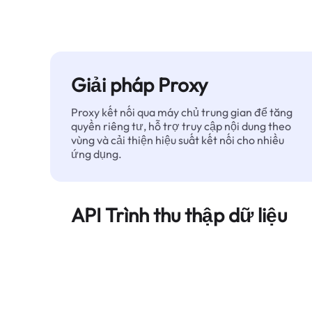
Giải pháp Proxy
Proxy kết nối qua máy chủ trung gian để tăng
quyền riêng tư, hỗ trợ truy cập nội dung theo
vùng và cải thiện hiệu suất kết nối cho nhiều
ứng dụng.
API Trình thu thập dữ liệu
Tự động hóa quá trình trích xuất dữ liệu web
quy mô lớn và cung cấp dữ liệu sạch, có cấu
trúc một cách đáng tin cậy — không bị chặn.