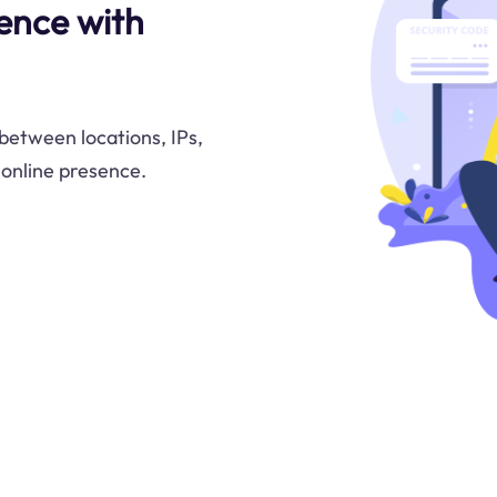
ence with
 between locations, IPs,
 online presence.