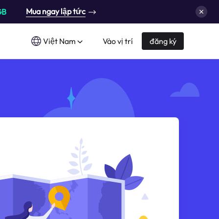
Mua ngay lập tức
GB
Việt Nam
Vào vị trí
đăng ký