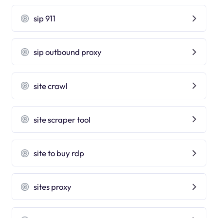
sip 911
sip outbound proxy
site crawl
site scraper tool
site to buy rdp
sites proxy