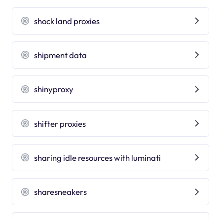
shock land proxies
shipment data
shinyproxy
shifter proxies
sharing idle resources with luminati
sharesneakers