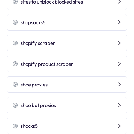
sites to unblock blocked sites
shopsocks5
shopify scraper
shopify product scraper
shoe proxies
shoe bot proxies
shocks5