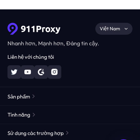
Việt Nam
Nhanh hơn, Mạnh hơn, Đáng tin cậy.
Liên hệ với chúng tôi
Sản phẩm
Các proxy dân cư
Phổ biến
Tính năng
Các proxy dân cư không giới hạn
Danh sách Proxy miễn phí
Sử dụng các trường hợp
Các proxy dân cư tĩnh
Công cụ kiểm tra Proxy