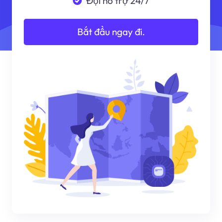
Đội hỗ trợ 24/7
Bắt đầu ngay đi.