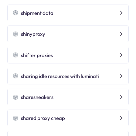
shipment data
shinyproxy
shifter proxies
sharing idle resources with luminati
sharesneakers
shared proxy cheap