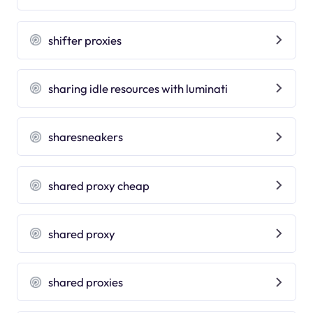
shifter proxies
sharing idle resources with luminati
sharesneakers
shared proxy cheap
shared proxy
shared proxies