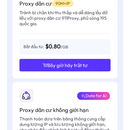
Proxy dân cư
90M+IP
Tránh bị chặn khi thu thập và dễ dàng lấy dữ
liệu với proxy dân cư 911Proxy, phủ sóng 195
quốc gia.
$0.80
Bắt đầu từ:
/GB
Bây giờ hãy trật tự
Data for AI
Proxy dân cư không giới hạn
Thanh toán dựa trên băng thông cung cấp
dung lượng IP và lưu lượng không giới hạn,
cho phép điều chỉnh linh hoạt về đồng thời và