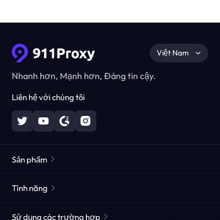
Việt Nam
Nhanh hơn, Mạnh hơn, Đáng tin cậy.
Liên hệ với chúng tôi
Sản phẩm
Các proxy dân cư
Phổ biến
Tính năng
Các proxy dân cư không giới hạn
Danh sách Proxy miễn phí
Sử dụng các trường hợp
Các proxy dân cư tĩnh