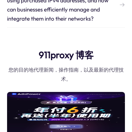
using purchased IPv4 addresses, and how
can businesses efficiently manage and
integrate them into their networks?
911proxy 博客
您的目的地代理新闻，操作指南，以及最新的代理技
术。