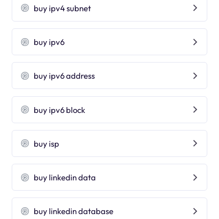
buy ipv4 subnet
buy ipv6
buy ipv6 address
buy ipv6 block
buy isp
buy linkedin data
buy linkedin database