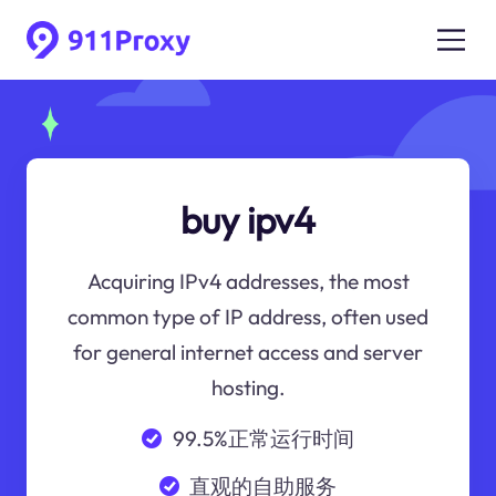
buy ipv4
Acquiring IPv4 addresses, the most
common type of IP address, often used
for general internet access and server
hosting.
99.5%正常运行时间
直观的自助服务