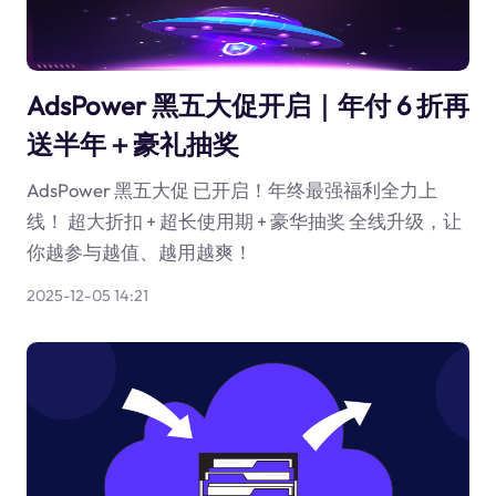
AdsPower 黑五大促开启｜年付 6 折再
送半年＋豪礼抽奖
AdsPower 黑五大促 已开启！年终最强福利全力上
线！ 超大折扣 + 超长使用期 + 豪华抽奖 全线升级，让
你越参与越值、越用越爽！
2025-12-05 14:21