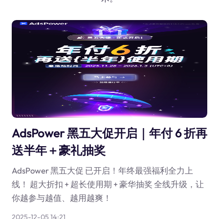
AdsPower 黑五大促开启｜年付 6 折再
送半年＋豪礼抽奖
AdsPower 黑五大促 已开启！年终最强福利全力上
线！ 超大折扣 + 超长使用期 + 豪华抽奖 全线升级，让
你越参与越值、越用越爽！
2025-12-05 14:21