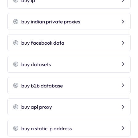
buy ip
buy indian private proxies
buy facebook data
buy datasets
buy b2b database
buy api proxy
buy a static ip address