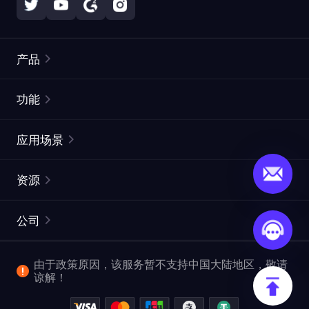
产品
住宅代理
热门
功能
无限住宅代理
免费代理列表
应用场景
静态住宅代理
代理检测工具
静态数据中心代理
品牌保护
ISP代理
资源
长效 ISP 代理
市场网页测试
CroxyProxy
文档
市场研究
网页抓取 API
免费试用
公司
ProxySite
用户指南
广告验证
SERP API
推广返利
常见问题解答
由于政策原因，该服务暂不支持中国大陆地区，敬请
爬行和索引
视频下载 API
企业服务
谅解！
位置
查看全部使用场景
反洗钱合规计划