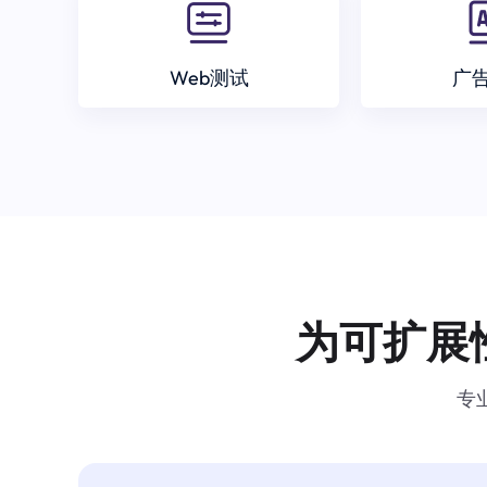
Web测试
广
为可扩展
专