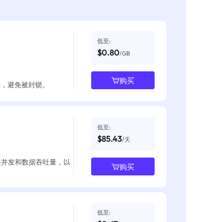
低至:
$0.80
/GB
购买
数据，避免被封锁。
低至:
$85.43
/天
整并发和数据吞吐量，以
购买
低至: