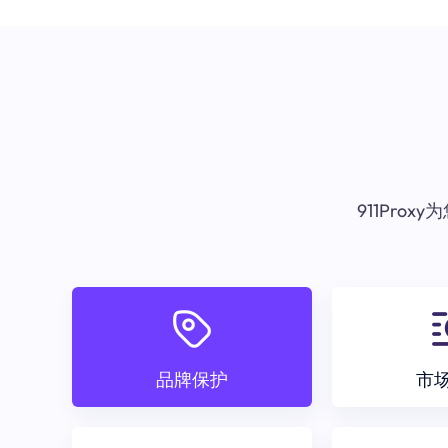
911Pr
品牌保护
市