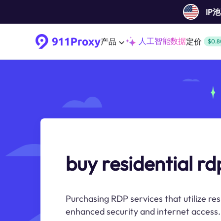
IP
人工智能数据
产品
定价
$0.8
buy residential rd
Purchasing RDP services that utilize res
enhanced security and internet access.