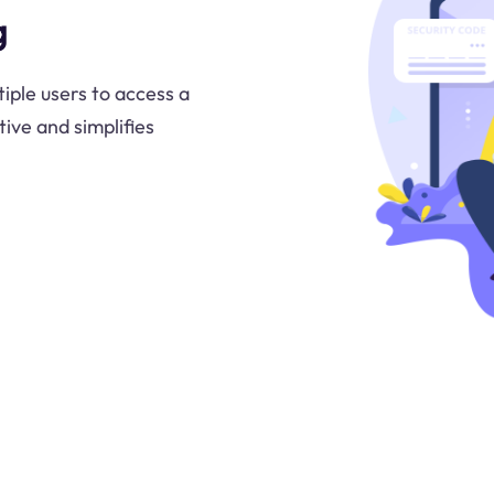
g
tiple users to access a
ive and simplifies