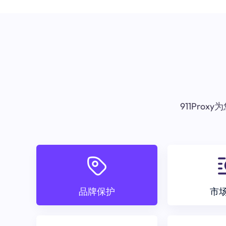
911Pr
品牌保护
市