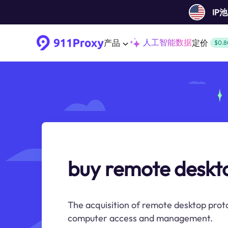
IP
人工智能数据
产品
定价
$0.8
buy remote deskt
The acquisition of remote desktop prot
computer access and management.