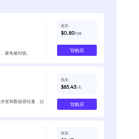
低至:
$0.80
/GB
购买
数据，避免被封锁。
低至:
$85.43
/天
整并发和数据吞吐量，以
购买
低至: