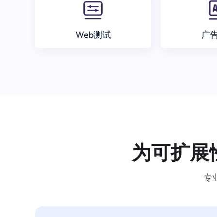
Web测试
广
为可扩展
专