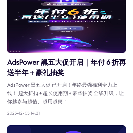
AdsPower 黑五大促开启｜年付 6 折再
送半年＋豪礼抽奖
AdsPower 黑五大促 已开启！年终最强福利全力上
线！ 超大折扣 + 超长使用期 + 豪华抽奖 全线升级，让
你越参与越值、越用越爽！
2025-12-05 14:21