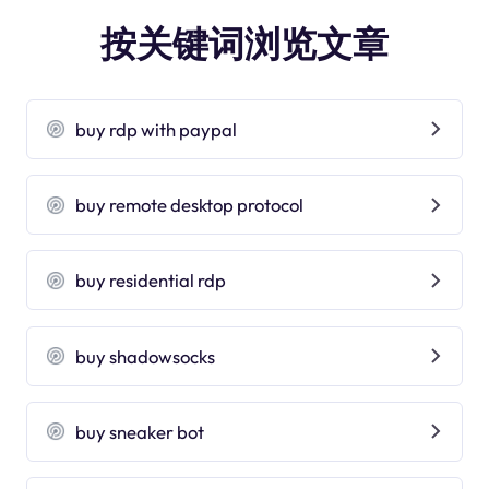
按关键词浏览文章
buy rdp with paypal
buy remote desktop protocol
buy residential rdp
buy shadowsocks
buy sneaker bot