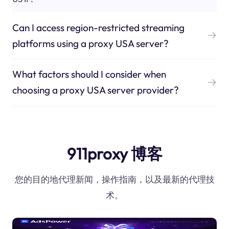
Can I access region-restricted streaming
platforms using a proxy USA server?
What factors should I consider when
choosing a proxy USA server provider?
911proxy 博客
您的目的地代理新闻，操作指南，以及最新的代理技
术。