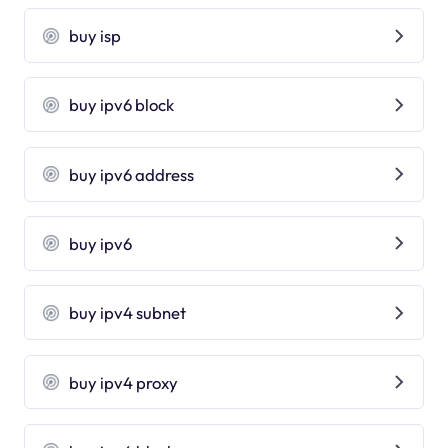
buy isp
buy ipv6 block
buy ipv6 address
buy ipv6
buy ipv4 subnet
buy ipv4 proxy