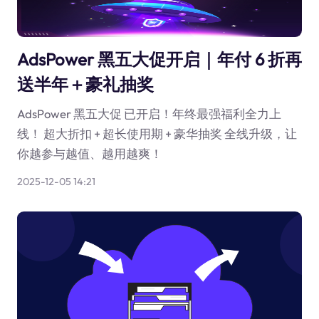
AdsPower 黑五大促开启｜年付 6 折再
送半年＋豪礼抽奖
AdsPower 黑五大促 已开启！年终最强福利全力上
线！ 超大折扣 + 超长使用期 + 豪华抽奖 全线升级，让
你越参与越值、越用越爽！
2025-12-05 14:21