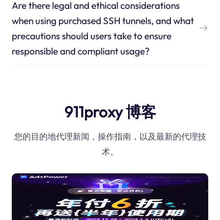
Are there legal and ethical considerations
when using purchased SSH tunnels, and what
precautions should users take to ensure
responsible and compliant usage?
911proxy 博客
您的目的地代理新闻，操作指南，以及最新的代理技
术。