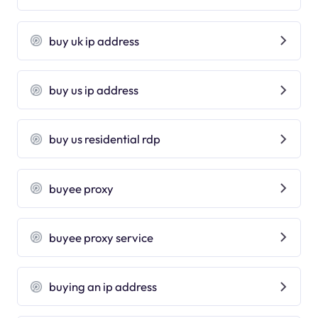
buy uk ip address
buy us ip address
buy us residential rdp
buyee proxy
buyee proxy service
buying an ip address