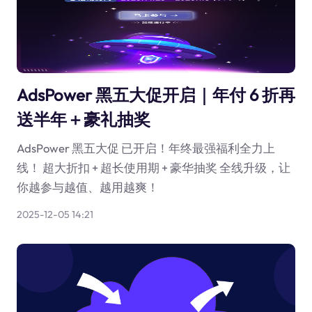
AdsPower 黑五大促开启｜年付 6 折再
送半年＋豪礼抽奖
AdsPower 黑五大促 已开启！年终最强福利全力上
线！ 超大折扣 + 超长使用期 + 豪华抽奖 全线升级，让
你越参与越值、越用越爽！
2025-12-05 14:21