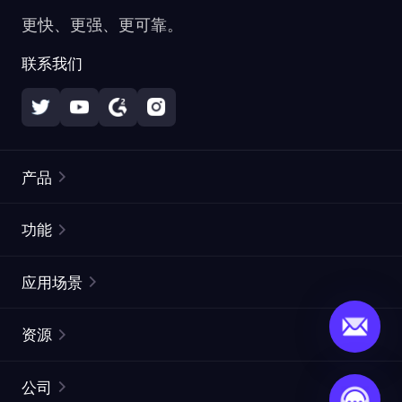
更快、更强、更可靠。
联系我们
产品
住宅代理
热门
功能
无限住宅代理
免费代理列表
应用场景
静态住宅代理
代理检测工具
静态数据中心代理
品牌保护
ISP代理
资源
长效 ISP 代理
市场网页测试
CroxyProxy
文档
市场研究
网页抓取 API
免费试用
公司
ProxySite