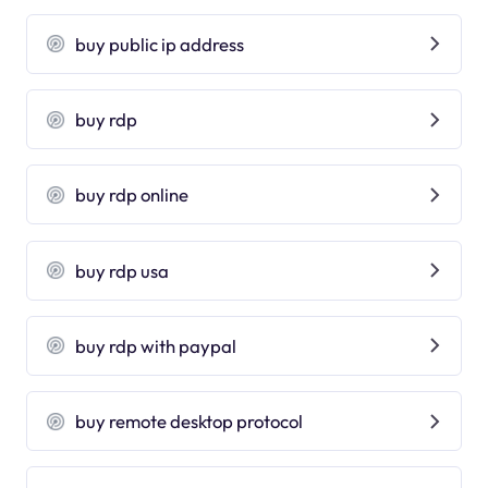
buy public ip address
buy rdp
buy rdp online
buy rdp usa
buy rdp with paypal
buy remote desktop protocol