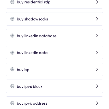
buy residential rdp
buy shadowsocks
buy linkedin database
buy linkedin data
buy isp
buy ipv6 block
buy ipv6 address