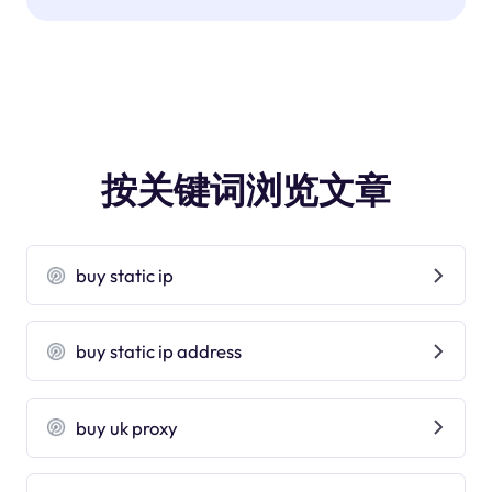
按关键词浏览文章
buy static ip
buy static ip address
buy uk proxy