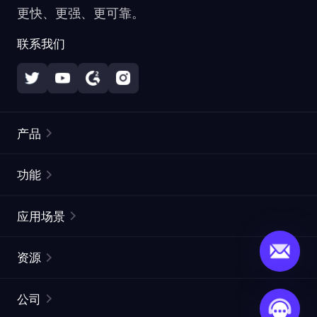
更快、更强、更可靠。
联系我们
产品
住宅代理
热门
功能
无限住宅代理
免费代理列表
应用场景
静态住宅代理
代理检测工具
静态数据中心代理
品牌保护
ISP代理
资源
长效 ISP 代理
市场网页测试
CroxyProxy
文档
市场研究
网页抓取 API
免费试用
公司
ProxySite
用户指南