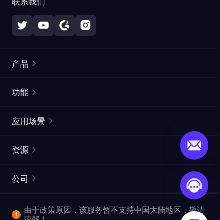
联系我们
产品
住宅代理
热门
功能
无限住宅代理
免费代理列表
应用场景
静态住宅代理
代理检测工具
静态数据中心代理
品牌保护
ISP代理
资源
长效 ISP 代理
市场网页测试
CroxyProxy
文档
市场研究
网页抓取 API
免费试用
公司
ProxySite
用户指南
广告验证
SERP API
推广返利
常见问题解答
由于政策原因，该服务暂不支持中国大陆地区，敬请
爬行和索引
视频下载 API
企业服务
谅解！