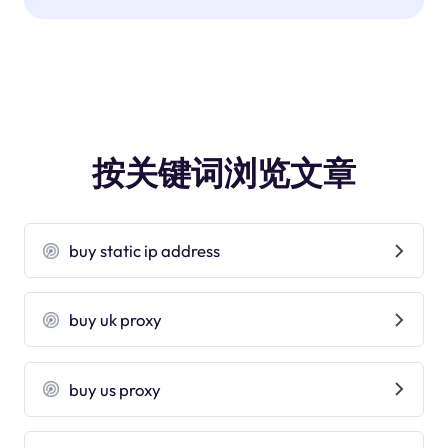
按关键词浏览文章
buy static ip address
buy uk proxy
buy us proxy