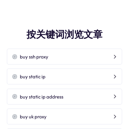
按关键词浏览文章
buy ssh proxy
buy static ip
buy static ip address
buy uk proxy