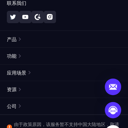
联系我们
产品
住宅代理
热门
功能
无限住宅代理
免费代理列表
应用场景
静态住宅代理
代理检测工具
静态数据中心代理
品牌保护
ISP代理
资源
长效 ISP 代理
市场网页测试
CroxyProxy
文档
市场研究
网页抓取 API
免费试用
公司
ProxySite
用户指南
广告验证
SERP API
推广返利
常见问题解答
由于政策原因，该服务暂不支持中国大陆地区，敬请
爬行和索引
视频下载 API