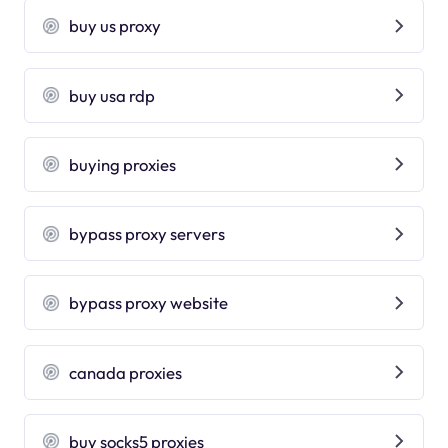
buy us proxy
buy usa rdp
buying proxies
bypass proxy servers
bypass proxy website
canada proxies
buy socks5 proxies