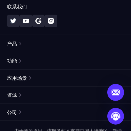
联系我们
产品
住宅代理
热门
功能
无限住宅代理
免费代理列表
应用场景
静态住宅代理
代理检测工具
静态数据中心代理
品牌保护
ISP代理
资源
长效 ISP 代理
市场网页测试
CroxyProxy
文档
市场研究
网页抓取 API
免费试用
公司
ProxySite
用户指南
广告验证
SERP API
推广返利
常见问题解答
由于政策原因，该服务暂不支持中国大陆地区，敬请