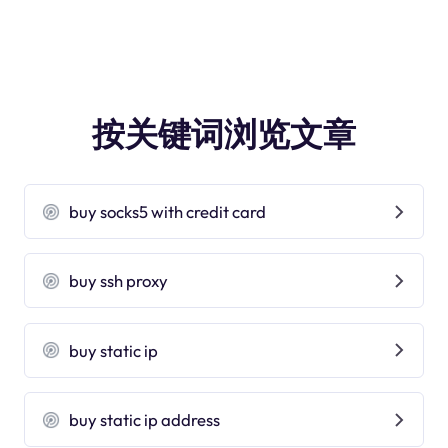
按关键词浏览文章
buy socks5 with credit card
buy ssh proxy
buy static ip
buy static ip address