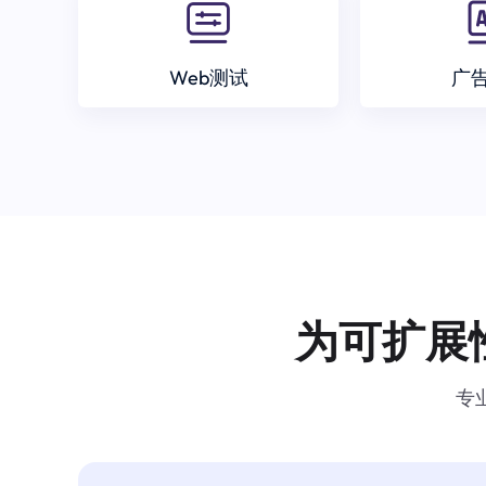
Web测试
广
为可扩展
专