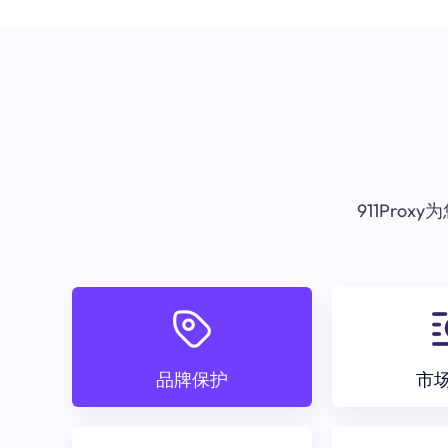
911Pr
品牌保护
市