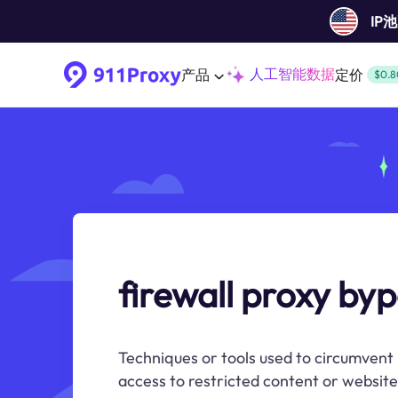
IP
人工智能数据
产品
定价
$0.8
firewall proxy by
Techniques or tools used to circumvent 
access to restricted content or website