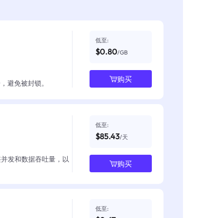
低至:
$0.80
/GB
购买
数据，避免被封锁。
低至:
$85.43
/天
整并发和数据吞吐量，以
购买
低至: