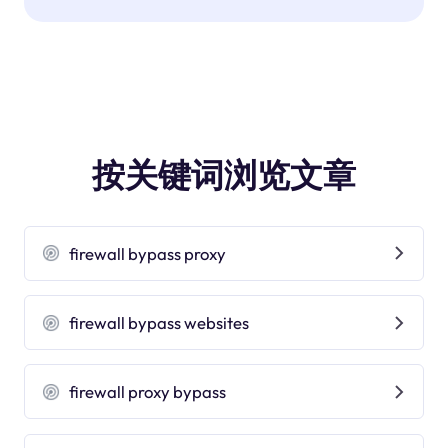
按关键词浏览文章
firewall bypass proxy
firewall bypass websites
firewall proxy bypass