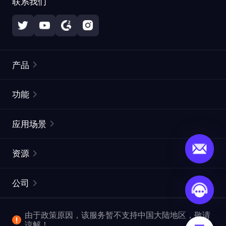
联系我们
产品
住宅代理
热门
功能
无限住宅代理
免费代理列表
应用场景
静态住宅代理
代理检测工具
静态数据中心代理
品牌保护
ISP代理
资源
长效 ISP 代理
市场网页测试
CroxyProxy
文档
市场研究
网页抓取 API
免费试用
公司
ProxySite
用户指南
广告验证
SERP API
推广返利
常见问题解答
由于政策原因，该服务暂不支持中国大陆地区，敬请
爬行和索引
视频下载 API
企业服务
谅解！