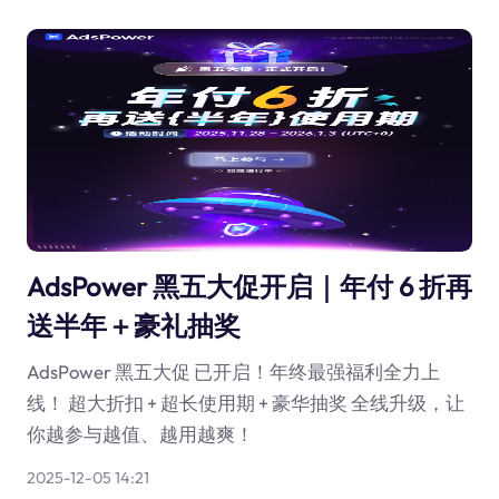
AdsPower 黑五大促开启｜年付 6 折再
送半年＋豪礼抽奖
AdsPower 黑五大促 已开启！年终最强福利全力上
线！ 超大折扣 + 超长使用期 + 豪华抽奖 全线升级，让
你越参与越值、越用越爽！
2025-12-05 14:21