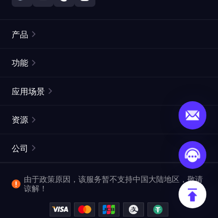
产品
住宅代理
热门
功能
无限住宅代理
免费代理列表
应用场景
静态住宅代理
代理检测工具
静态数据中心代理
品牌保护
ISP代理
资源
长效 ISP 代理
市场网页测试
CroxyProxy
文档
市场研究
网页抓取 API
免费试用
公司
ProxySite
用户指南
广告验证
SERP API
推广返利
常见问题解答
由于政策原因，该服务暂不支持中国大陆地区，敬请
爬行和索引
视频下载 API
企业服务
谅解！
位置
查看全部使用场景
反洗钱合规计划
博客