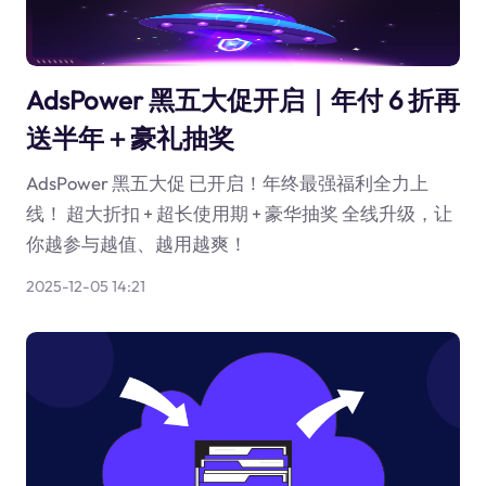
AdsPower 黑五大促开启｜年付 6 折再
送半年＋豪礼抽奖
AdsPower 黑五大促 已开启！年终最强福利全力上
线！ 超大折扣 + 超长使用期 + 豪华抽奖 全线升级，让
你越参与越值、越用越爽！
2025-12-05 14:21