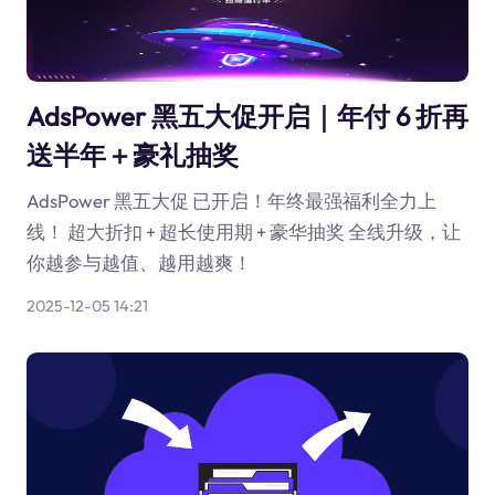
AdsPower 黑五大促开启｜年付 6 折再
送半年＋豪礼抽奖
AdsPower 黑五大促 已开启！年终最强福利全力上
线！ 超大折扣 + 超长使用期 + 豪华抽奖 全线升级，让
你越参与越值、越用越爽！
2025-12-05 14:21