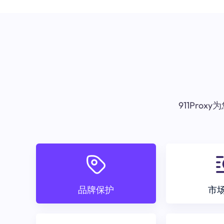
911Pr
品牌保护
市