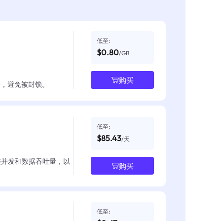
低至:
$0.80
/GB
购买
数据，避免被封锁。
低至:
$85.43
/天
整并发和数据吞吐量，以
购买
低至: