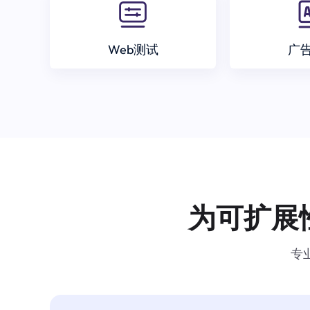
Web测试
广
为可扩展
专