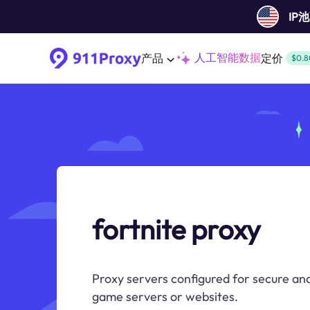
IP
人工智能数据
产品
定价
$0.8
fortnite proxy
Proxy servers configured for secure and
game servers or websites.