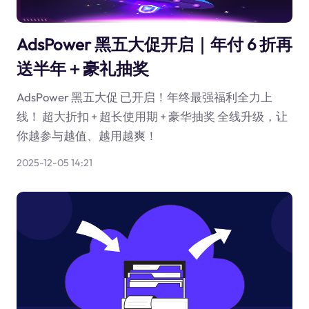
AdsPower 黑五大促开启｜年付 6 折再
送半年＋豪礼抽奖
AdsPower 黑五大促 已开启！年终最强福利全力上
线！ 超大折扣 + 超长使用期 + 豪华抽奖 全线升级，让
你越参与越值、越用越爽！
2025-12-05 14:21