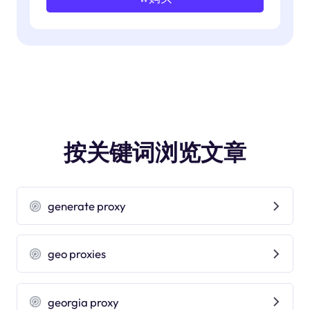
按关键词浏览文章
generate proxy
geo proxies
georgia proxy