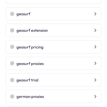
geosurf
geosurf extension
geosurf pricing
geosurf proxies
geosurf trial
german proxies