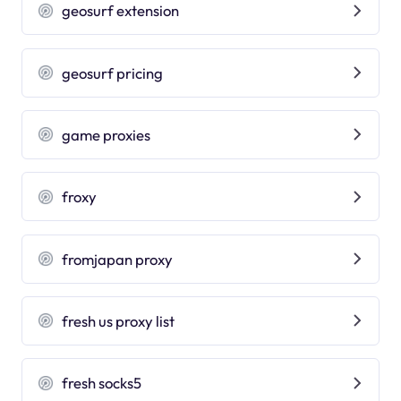
geosurf extension
geosurf pricing
game proxies
froxy
fromjapan proxy
fresh us proxy list
fresh socks5