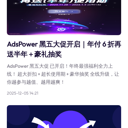
AdsPower 黑五大促开启｜年付 6 折再
送半年＋豪礼抽奖
AdsPower 黑五大促 已开启！年终最强福利全力上
线！ 超大折扣 + 超长使用期 + 豪华抽奖 全线升级，让
你越参与越值、越用越爽！
2025-12-05 14:21