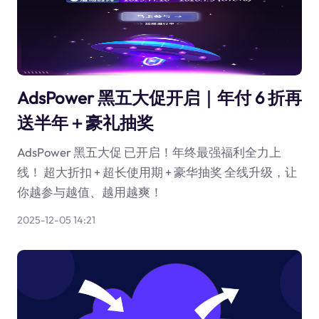
AdsPower 黑五大促开启｜年付 6 折再
送半年＋豪礼抽奖
AdsPower 黑五大促 已开启！年终最强福利全力上
线！ 超大折扣 + 超长使用期 + 豪华抽奖 全线升级，让
你越参与越值、越用越爽！
2025-12-05 14:21