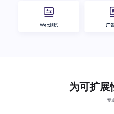
Web测试
广
为可扩展
专