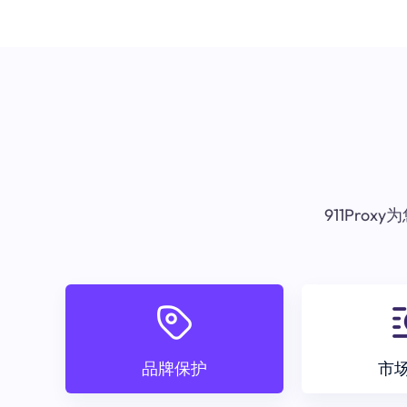
911Pr
品牌保护
市