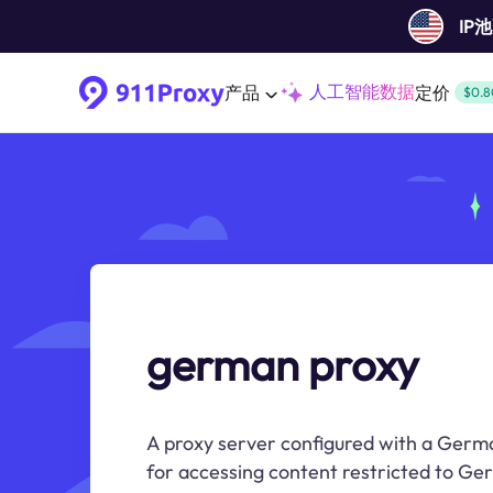
IP
人工智能数据
产品
定价
$0.8
german proxy
A proxy server configured with a Germ
for accessing content restricted to Ge