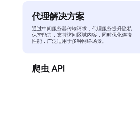
代理解决方案
通过中间服务器传输请求，代理服务提升隐私
保护能力，支持访问区域内容，同时优化连接
性能，广泛适用于多种网络场景。
爬虫 API
自动化执行大规模网页数据提取，稳定输出干
净、结构化的数据，有效减少访问中断和阻止
风险。