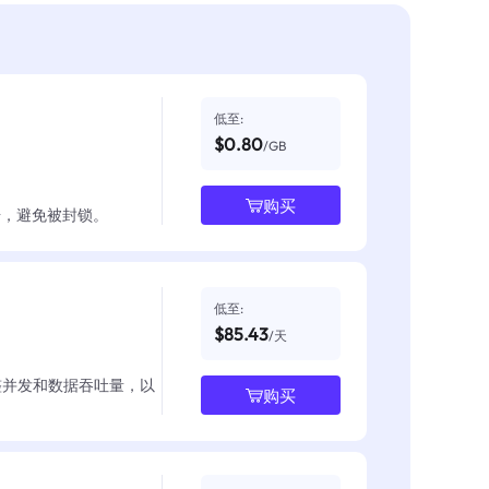
低至:
$0.80
/GB
购买
数据，避免被封锁。
低至:
$85.43
/天
整并发和数据吞吐量，以
购买