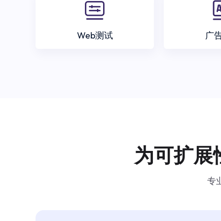
Web测试
广
为可扩展
专