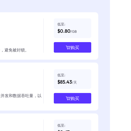
低至:
$0.80
/GB
购买
数据，避免被封锁。
低至:
$85.43
/天
整并发和数据吞吐量，以
购买
低至: