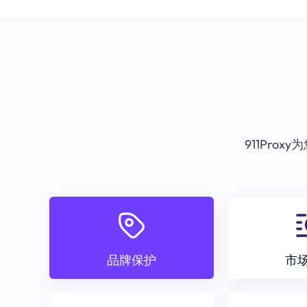
911Pr
品牌保护
市