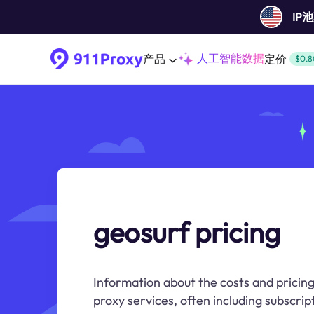
IP
人工智能数据
产品
定价
$0.8
geosurf pricing
Information about the costs and pricin
proxy services, often including subscri