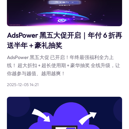
AdsPower 黑五大促开启｜年付 6 折再
送半年＋豪礼抽奖
AdsPower 黑五大促 已开启！年终最强福利全力上
线！ 超大折扣 + 超长使用期 + 豪华抽奖 全线升级，让
你越参与越值、越用越爽！
2025-12-05 14:21